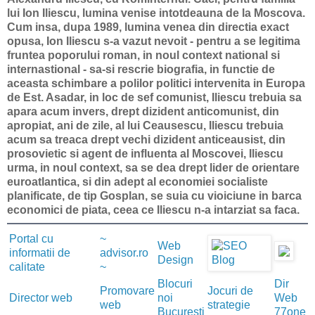
lui Ion Iliescu, lumina venise intotdeauna de la Moscova.
Cum insa, dupa 1989, lumina venea din directia exact
opusa, Ion Iliescu s-a vazut nevoit - pentru a se legitima
fruntea poporului roman, in noul context national si
internastional - sa-si rescrie biografia, in functie de
aceasta schimbare a polilor politici intervenita in Europa
de Est. Asadar, in loc de sef comunist, Iliescu trebuia sa
apara acum invers, drept dizident anticomunist, din
apropiat, ani de zile, al lui Ceausescu, Iliescu trebuia
acum sa treaca drept vechi dizident anticeausist, din
prosovietic si agent de influenta al Moscovei, Iliescu
urma, in noul context, sa se dea drept lider de orientare
euroatlantica, si din adept al economiei socialiste
planificate, de tip Gosplan, se suia cu vioiciune in barca
economici de piata, ceea ce Iliescu n-a intarziat sa faca.
Portal cu
~
Web
informatii de
advisor.ro
Design
calitate
~
Blocuri
Dir
Promovare
Jocuri de
Director web
noi
Web
web
strategie
Bucuresti
77one