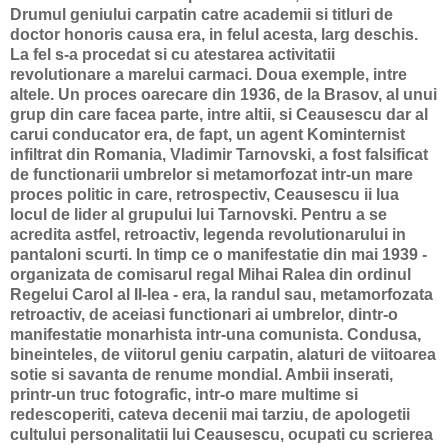
Drumul geniului carpatin catre academii si titluri de
doctor honoris causa era, in felul acesta, larg deschis.
La fel s-a procedat si cu atestarea activitatii
revolutionare a marelui carmaci. Doua exemple, intre
altele. Un proces oarecare din 1936, de la Brasov, al unui
grup din care facea parte, intre altii, si Ceausescu dar al
carui conducator era, de fapt, un agent Kominternist
infiltrat din Romania, Vladimir Tarnovski, a fost falsificat
de functionarii umbrelor si metamorfozat intr-un mare
proces politic in care, retrospectiv, Ceausescu ii lua
locul de lider al grupului lui Tarnovski. Pentru a se
acredita astfel, retroactiv, legenda revolutionarului in
pantaloni scurti. In timp ce o manifestatie din mai 1939 -
organizata de comisarul regal Mihai Ralea din ordinul
Regelui Carol al II-lea - era, la randul sau, metamorfozata
retroactiv, de aceiasi functionari ai umbrelor, dintr-o
manifestatie monarhista intr-una comunista. Condusa,
bineinteles, de viitorul geniu carpatin, alaturi de viitoarea
sotie si savanta de renume mondial. Ambii inserati,
printr-un truc fotografic, intr-o mare multime si
redescoperiti, cateva decenii mai tarziu, de apologetii
cultului personalitatii lui Ceausescu, ocupati cu scrierea