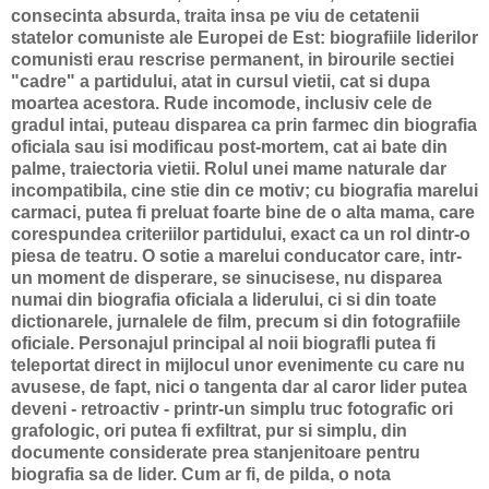
consecinta absurda, traita insa pe viu de cetatenii
statelor comuniste ale Europei de Est: biografiile liderilor
comunisti erau rescrise permanent, in birourile sectiei
"cadre" a partidului, atat in cursul vietii, cat si dupa
moartea acestora. Rude incomode, inclusiv cele de
gradul intai, puteau disparea ca prin farmec din biografia
oficiala sau isi modificau post-mortem, cat ai bate din
palme, traiectoria vietii. Rolul unei mame naturale dar
incompatibila, cine stie din ce motiv; cu biografia marelui
carmaci, putea fi preluat foarte bine de o alta mama, care
corespundea criteriilor partidului, exact ca un rol dintr-o
piesa de teatru. O sotie a marelui conducator care, intr-
un moment de disperare, se sinucisese, nu disparea
numai din biografia oficiala a liderului, ci si din toate
dictionarele, jurnalele de film, precum si din fotografiile
oficiale. Personajul principal al noii biografli putea fi
teleportat direct in mijlocul unor evenimente cu care nu
avusese, de fapt, nici o tangenta dar al caror lider putea
deveni - retroactiv - printr-un simplu truc fotografic ori
grafologic, ori putea fi exfiltrat, pur si simplu, din
documente considerate prea stanjenitoare pentru
biografia sa de lider. Cum ar fi, de pilda, o nota