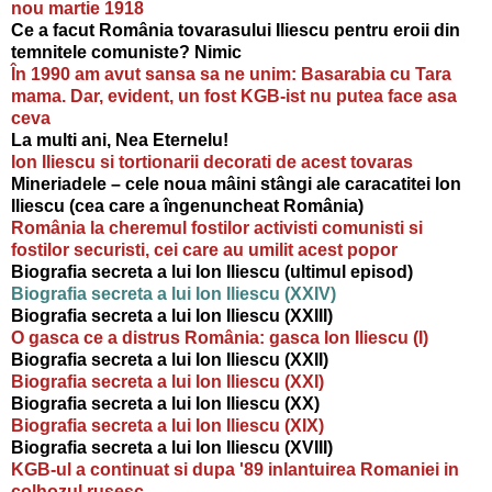
nou martie 1918
Ce a facut România tovarasului Iliescu pentru eroii din
temnitele comuniste? Nimic
În 1990 am avut sansa sa ne unim: Basarabia cu Tara
mama. Dar, evident, un fost KGB-ist nu putea face asa
ceva
La multi ani, Nea Eternelu!
Ion Iliescu si tortionarii decorati de acest tovaras
Mineriadele – cele noua mâini stângi ale caracatitei Ion
Iliescu (cea care a îngenuncheat România)
România la cheremul fostilor activisti comunisti si
fostilor securisti, cei care au umilit acest popor
Biografia secreta a lui Ion Iliescu (ultimul episod)
Biografia secreta a lui Ion Iliescu (XXIV)
Biografia secreta a lui Ion Iliescu (XXIII)
O gasca ce a distrus România: gasca Ion Iliescu (I)
Biografia secreta a lui Ion Iliescu (XXII)
Biografia secreta a lui Ion Iliescu (XXI)
Biografia secreta a lui Ion Iliescu (XX)
Biografia secreta a lui Ion Iliescu (XIX)
Biografia secreta a lui Ion Iliescu (XVIII)
KGB-ul a continuat si dupa '89 inlantuirea Romaniei in
colhozul rusesc