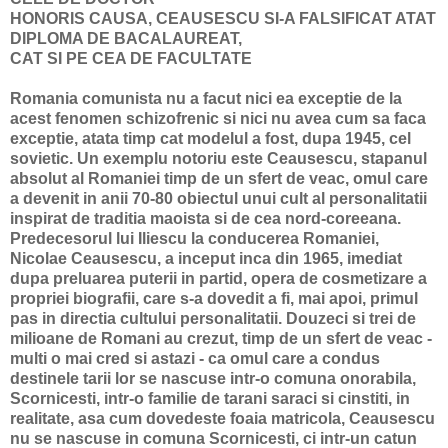
HONORIS CAUSA, CEAUSESCU SI-A FALSIFICAT ATAT
DIPLOMA DE BACALAUREAT,
CAT SI PE CEA DE FACULTATE
Romania comunista nu a facut nici ea exceptie de la
acest fenomen schizofrenic si nici nu avea cum sa faca
exceptie, atata timp cat modelul a fost, dupa 1945, cel
sovietic. Un exemplu notoriu este Ceausescu, stapanul
absolut al Romaniei timp de un sfert de veac, omul care
a devenit in anii 70-80 obiectul unui cult al personalitatii
inspirat de traditia maoista si de cea nord-coreeana.
Predecesorul lui Iliescu la conducerea Romaniei,
Nicolae Ceausescu, a inceput inca din 1965, imediat
dupa preluarea puterii in partid, opera de cosmetizare a
propriei biografii, care s-a dovedit a fi, mai apoi, primul
pas in directia cultului personalitatii. Douzeci si trei de
milioane de Romani au crezut, timp de un sfert de veac -
multi o mai cred si astazi - ca omul care a condus
destinele tarii lor se nascuse intr-o comuna onorabila,
Scornicesti, intr-o familie de tarani saraci si cinstiti, in
realitate, asa cum dovedeste foaia matricola, Ceausescu
nu se nascuse in comuna Scornicesti, ci intr-un catun