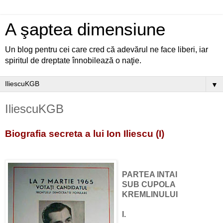
A şaptea dimensiune
Un blog pentru cei care cred că adevărul ne face liberi, iar
spiritul de dreptate înnobilează o naţie.
▼
IliescuKGB
Biografia secreta a lui Ion Iliescu (I)
PARTEA INTAI
SUB CUPOLA
KREMLINULUI
I.