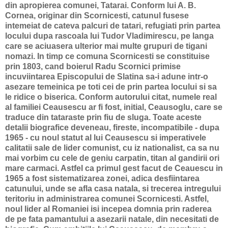
din apropierea comunei, Tatarai. Conform lui A. B.
Cornea, originar din Scornicesti, catunul fusese
intemeiat de cateva palcuri de tatari, refugiati prin partea
locului dupa rascoala lui Tudor Vladimirescu, pe langa
care se aciuasera ulterior mai multe grupuri de tigani
nomazi. In timp ce comuna Scornicesti se constituise
prin 1803, cand boierul Radu Scornici primise
incuviintarea Episcopului de Slatina sa-i adune intr-o
asezare temeinica pe toti cei de prin partea locului si sa
le ridice o biserica. Conform autorului citat, numele real
al familiei Ceausescu ar fi fost, initial, Ceausoglu, care se
traduce din tataraste prin fiu de sluga. Toate aceste
detalii biografice deveneau, fireste, incompatibile - dupa
1965 - cu noul statut al lui Ceausescu si imperativele
calitatii sale de lider comunist, cu iz nationalist, ca sa nu
mai vorbim cu cele de geniu carpatin, titan al gandirii ori
mare carmaci. Astfel ca primul gest facut de Ceauescu in
1965 a fost sistematizarea zonei, adica desfiintarea
catunului, unde se afla casa natala, si trecerea intregului
teritoriu in administrarea comunei Scornicesti. Astfel,
noul lider al Romaniei isi incepea domnia prin raderea
de pe fata pamantului a asezarii natale, din necesitati de