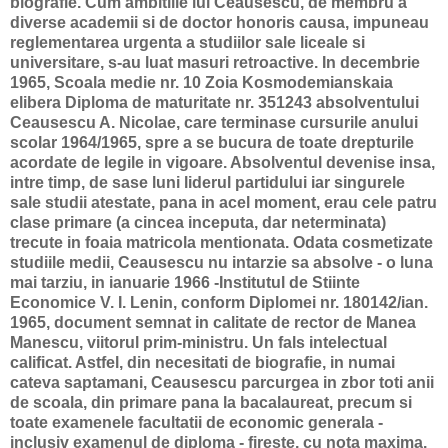
biografie. Cum ambitiile lui Ceausescu, de membru a
diverse academii si de doctor honoris causa, impuneau
reglementarea urgenta a studiilor sale liceale si
universitare, s-au luat masuri retroactive. In decembrie
1965, Scoala medie nr. 10 Zoia Kosmodemianskaia
elibera Diploma de maturitate nr. 351243 absolventului
Ceausescu A. Nicolae, care terminase cursurile anului
scolar 1964/1965, spre a se bucura de toate drepturile
acordate de legile in vigoare. Absolventul devenise insa,
intre timp, de sase luni liderul partidului iar singurele
sale studii atestate, pana in acel moment, erau cele patru
clase primare (a cincea inceputa, dar neterminata)
trecute in foaia matricola mentionata. Odata cosmetizate
studiile medii, Ceausescu nu intarzie sa absolve - o luna
mai tarziu, in ianuarie 1966 -Institutul de Stiinte
Economice V. I. Lenin, conform Diplomei nr. 180142/ian.
1965, document semnat in calitate de rector de Manea
Manescu, viitorul prim-ministru. Un fals intelectual
calificat. Astfel, din necesitati de biografie, in numai
cateva saptamani, Ceausescu parcurgea in zbor toti anii
de scoala, din primare pana la bacalaureat, precum si
toate examenele facultatii de economic generala -
inclusiv examenul de diploma - fireste, cu nota maxima.