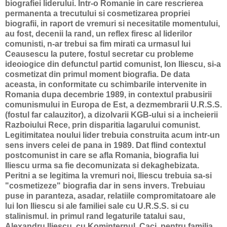
biografiei liderului. Intr-o Romanie in care rescrierea
permanenta a trecutului si cosmetizarea propriei
biografii, in raport de vremuri si necesitatile momentului,
au fost, decenii la rand, un reflex firesc al liderilor
comunisti, n-ar trebui sa fim mirati ca urmasul lui
Ceausescu la putere, fostul secretar cu probleme
ideoiogice din defunctul partid comunist, Ion Iliescu, si-a
cosmetizat din primul moment biografia. De data
aceasta, in conformitate cu schimbarile intervenite in
Romania dupa decembrie 1989, in contextul prabusirii
comunismului in Europa de Est, a dezmembrarii U.R.S.S.
(fostul far calauzitor), a dizolvarii KGB-ului si a incheierii
Razboiului Rece, prin disparitia lagarului comunist.
Legitimitatea noului lider trebuia construita acum intr-un
sens invers celei de pana in 1989. Dat flind contextul
postcomunist in care se afla Romania, biografia lui
Iliescu urma sa fie decomunizata si dekaghebizata.
Peritni a se legitima la vremuri noi, Iliescu trebuia sa-si
"cosmetizeze" biografia dar in sens invers. Trebuiau
puse in paranteza, asadar, relatiile compromitatoare ale
lui Ion Iliescu si ale familiei sale cu U.R.S.S. si cu
stalinismul. in primul rand legaturile tatalui sau,
Alexandru Iliescu, cu Kominternul. Caci, pentru familia