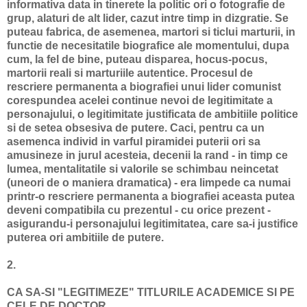
informativa data in tinerete la politic ori o fotografie de
grup, alaturi de alt lider, cazut intre timp in dizgratie. Se
puteau fabrica, de asemenea, martori si ticlui marturii, in
functie de necesitatile biografice ale momentului, dupa
cum, la fel de bine, puteau disparea, hocus-pocus,
martorii reali si marturiile autentice. Procesul de
rescriere permanenta a biografiei unui lider comunist
corespundea acelei continue nevoi de legitimitate a
personajului, o legitimitate justificata de ambitiile politice
si de setea obsesiva de putere. Caci, pentru ca un
asemenca individ in varful piramidei puterii ori sa
amusineze in jurul acesteia, decenii la rand - in timp ce
lumea, mentalitatile si valorile se schimbau neincetat
(uneori de o maniera dramatica) - era limpede ca numai
printr-o rescriere permanenta a biografiei aceasta putea
deveni compatibila cu prezentul - cu orice prezent -
asigurandu-i personajului legitimitatea, care sa-i justifice
puterea ori ambitiile de putere.
2.
CA SA-SI "LEGITIMEZE" TITLURILE ACADEMICE SI PE
CELE DE DOCTOR