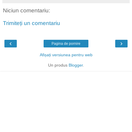
Niciun comentariu:
Trimiteți un comentariu
‹
›
Pagina de pornire
Afișați versiunea pentru web
Un produs
Blogger
.