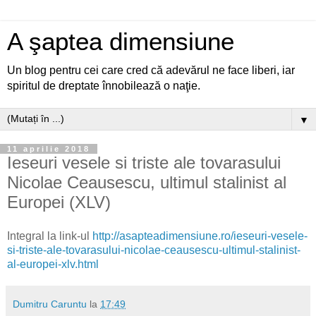
A şaptea dimensiune
Un blog pentru cei care cred că adevărul ne face liberi, iar
spiritul de dreptate înnobilează o naţie.
▼
11 aprilie 2018
Ieseuri vesele si triste ale tovarasului
Nicolae Ceausescu, ultimul stalinist al
Europei (XLV)
Integral la link-ul
http://asapteadimensiune.ro/ieseuri-vesele-
si-triste-ale-tovarasului-nicolae-ceausescu-ultimul-stalinist-
al-europei-xlv.html
Dumitru Caruntu
la
17:49