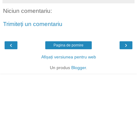
Niciun comentariu:
Trimiteți un comentariu
‹
›
Pagina de pornire
Afișați versiunea pentru web
Un produs
Blogger
.