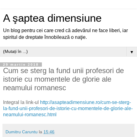
A şaptea dimensiune
Un blog pentru cei care cred că adevărul ne face liberi, iar
spiritul de dreptate înnobilează o naţie.
▼
29 martie 2018
Cum se sterg la fund unii profesori de
istorie cu momentele de glorie ale
neamului romanesc
Integral la link-ul
http://asapteadimensiune.ro/cum-se-sterg-
la-fund-unii-profesori-de-istorie-cu-momentele-de-glorie-ale-
neamului-romanesc.html
Dumitru Caruntu
la
15:46