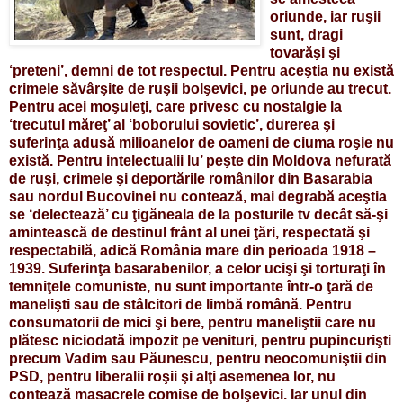
oriunde, iar ruşii
sunt, dragi
tovarăşi şi
‘preteni’, demni de tot respectul. Pentru aceştia nu există
crimele săvârşite de ruşii bolşevici, pe oriunde au trecut.
Pentru acei moşuleţi, care privesc cu nostalgie la
‘trecutul măreţ’ al ‘boborului sovietic’, durerea şi
suferinţa adusă milioanelor de oameni de ciuma roşie nu
există. Pentru intelectualii lu’ peşte din Moldova nefurată
de ruşi, crimele şi deportările românilor din Basarabia
sau nordul Bucovinei nu contează, mai degrabă aceştia
se ‘delectează’ cu ţigăneala de la posturile tv decât să-şi
amintească de destinul frânt al unei ţări, respectată şi
respectabilă, adică România mare din perioada 1918 –
1939. Suferinţa basarabenilor, a celor ucişi şi torturaţi în
temniţele comuniste, nu sunt importante într-o ţară de
manelişti sau de stâlcitori de limbă română. Pentru
consumatorii de mici şi bere, pentru maneliştii care nu
plătesc niciodată impozit pe venituri, pentru pupincurişti
precum Vadim sau Păunescu, pentru neocomuniştii din
PSD, pentru liberalii roşii şi alţi asemenea lor, nu
contează masacrele comise de bolşevici. Iar unul din