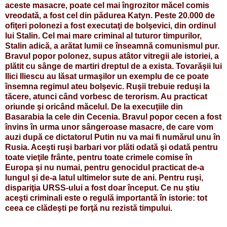
aceste masacre, poate cel mai îngrozitor măcel comis
vreodată, a fost cel din pădurea Katyn. Peste 20.000 de
ofiţeri polonezi a fost executaţi de bolşevici, din ordinul
lui Stalin. Cel mai mare criminal al tuturor timpurilor,
Stalin adică, a arătat lumii ce înseamnă comunismul pur.
Bravul popor polonez, supus atâtor vitregii ale istoriei, a
plătit cu sânge de martiri dreptul de a exista. Tovarăşii lui
Ilici Iliescu au lăsat urmaşilor un exemplu de ce poate
însemna regimul ateu bolşevic. Ruşii trebuie reduşi la
tăcere, atunci când vorbesc de terorism. Au practicat
oriunde şi oricând măcelul. De la execuţiile din
Basarabia la cele din Cecenia. Bravul popor cecen a fost
învins în urma unor sângeroase masacre, de care vom
auzi după ce dictatorul Putin nu va mai fi numărul unu în
Rusia. Aceşti ruşi barbari vor plăti odată şi odată pentru
toate vieţile frânte, pentru toate crimele comise în
Europa şi nu numai, pentru genocidul practicat de-a
lungul şi de-a latul ultimelor sute de ani. Pentru ruşi,
dispariţia URSS-ului a fost doar început. Ce nu ştiu
aceşti criminali este o regulă importantă în istorie: tot
ceea ce clădeşti pe forţă nu rezistă timpului.