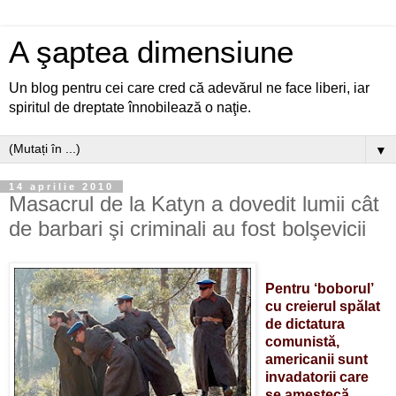
A şaptea dimensiune
Un blog pentru cei care cred că adevărul ne face liberi, iar
spiritul de dreptate înnobilează o naţie.
▼
14 aprilie 2010
Masacrul de la Katyn a dovedit lumii cât
de barbari şi criminali au fost bolşevicii
Pentru ‘boborul’
cu creierul spălat
de dictatura
comunistă,
americanii sunt
invadatorii care
se amestecă